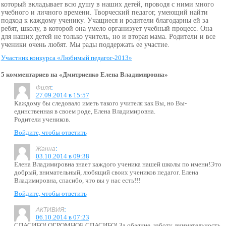
который вкладывает всю душу в наших детей, проводя с ними много
учебного и личного времени. Творческий педагог, умеющий найти
подход к каждому ученику. Учащиеся и родители благодарны ей за
ребят, школу, в которой она умело организует учебный процесс. Она
для наших детей не только учитель, но и вторая мама. Родители и все
ученики очень любят. Мы рады поддержать ее участие.
Участник конкурса «Любимый педагог-2013»
5 комментариев на «Дмитриенко Елена Владимировна»
:
Филя
27.09.2014 в 15:57
Каждому бы следовало иметь такого учителя как Вы, но Вы-
единственная в своем роде, Елена Владимировна.
Родители учеников.
Войдите, чтобы ответить
:
Жанна
03.10.2014 в 09:38
Елена Владимировна знает каждого ученика нашей школы по имени!Это
добрый, внимательный, любящий своих учеников педагог. Елена
Владимировна, спасибо, что вы у нас есть!!!
Войдите, чтобы ответить
:
АКТИВИЯ
06.10.2014 в 07:23
СПАСИБО! ОГРОМНОЕ СПАСИБО! За обаяние, заботу, внимательность,