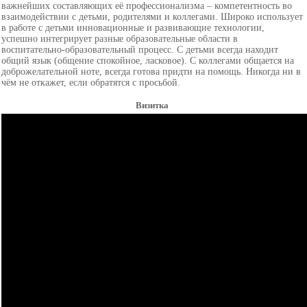
важнейших составляющих её профессионализма – компетентность во
взаимодействии с детьми, родителями и коллегами. Широко использует
в работе с детьми инновационные и развивающие технологии,
успешно интегрирует разные образовательные области в
воспитательно-образовательный процесс. С детьми всегда находит
общий язык (общение спокойное, ласковое). С коллегами общается на
доброжелательной ноте, всегда готова придти на помощь. Никогда ни в
чём не откажет, если обратятся с просьбой.
Визитка