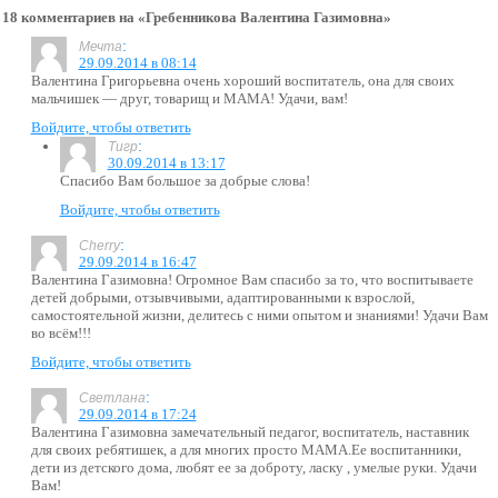
18 комментариев на «Гребенникова Валентина Газимовна»
:
Мечта
29.09.2014 в 08:14
Валентина Григорьевна очень хороший воспитатель, она для своих
мальчишек — друг, товарищ и МАМА! Удачи, вам!
Войдите, чтобы ответить
:
Тигр
30.09.2014 в 13:17
Спасибо Вам большое за добрые слова!
Войдите, чтобы ответить
:
Cherry
29.09.2014 в 16:47
Валентина Газимовна! Огромное Вам спасибо за то, что воспитываете
детей добрыми, отзывчивыми, адаптированными к взрослой,
самостоятельной жизни, делитесь с ними опытом и знаниями! Удачи Вам
во всём!!!
Войдите, чтобы ответить
:
Светлана
29.09.2014 в 17:24
Валентина Газимовна замечательный педагог, воспитатель, наставник
для своих ребятишек, а для многих просто МАМА.Ее воспитанники,
дети из детского дома, любят ее за доброту, ласку , умелые руки. Удачи
Вам!