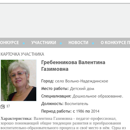
КОНКУРСЕ
УЧАСТНИКИ
НОВОСТИ
О КОНКУРСЕ 
КАРТОЧКА УЧАСТНИКА
Гребенникова Валентина
Газимовна
Город:
село Вольно-Надеждинское
Место работы:
Детский дом
Специализация:
Дошкольное образование.
Должность:
Воспитатель
17
Период работы: с
1986
по
2014
Характеристика:
Валентина Газимовна - педагог-профессионал,
хорошо понимающий общие тенденции развития и преобразования
воспитательно-образовательного процесса и своё место в нём. Одна из