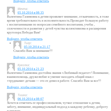
Войдите, чтобы ответить
:
Мечта
05.10.2014 в 08:35
Валентина Газимовна к детям проявляет внимание, отзывчивость, в тоже
время требовательность и исполнительность.Проводит большую работу
с воспитанниками по вопросам семейного воспитания, учебы ,
сплоченности и развития у детей чувства коллективизма и расширения
кругозора.Победы Вам!
Войдите, чтобы ответить
:
Тигр
05.10.2014 в 21:17
Спасибо Вам за внимание!!!
Войдите, чтобы ответить
:
Куколка
05.10.2014 в 21:23
Валентина Газимовна достойна звания «Любимый педагог»! Понимание,
взаимопомощь, дружелюбие и умение находить общий язык с
«трудными» детьми — это ее девиз в работе. Спасибо Вам за все!!!
Войдите, чтобы ответить
:
Тишка
06.10.2014 в 08:07
Хочется отметить ее профессионализм, чуткое отношение к детям,
заботу, внимание, индивидуальный подход к каждому ребенку, доброту
и теплоту.